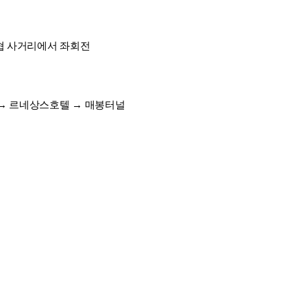
농협 사거리에서 좌회전
 → 르네상스호텔 → 매봉터널