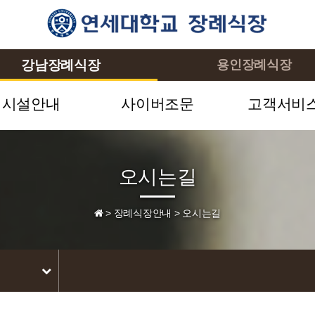
강남장례식장
용인장례식장
시설안내
사이버조문
고객서비
오시는길
>
장례식장안내
>
오시는길