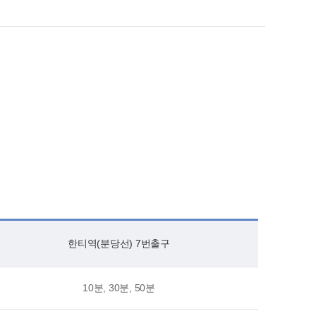
한티역(분당선) 7번출구
10분, 30분, 50분