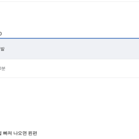
0
출발
0분
널 빠져 나오면 왼편