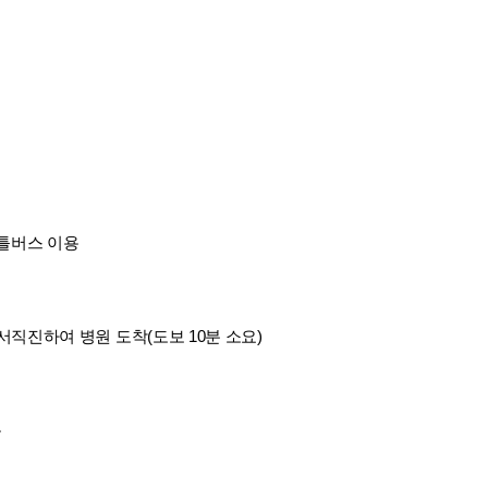
틀버스 이용
서직진하여 병원 도착(도보 10분 소요)
용